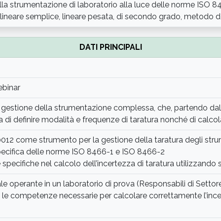
lla strumentazione di laboratorio alla luce delle norme ISO 
i lineare semplice, lineare pesata, di secondo grado, metodo d
DATI PRINCIPALI
ebinar
i gestione della strumentazione complessa, che, partendo da
ta di definire modalità e frequenze di taratura nonché di calcola
10012 come strumento per la gestione della taratura degli stru
pecifica delle norme ISO 8466-1 e ISO 8466-2
specifiche nel calcolo dell’incertezza di taratura utilizzando 
ale operante in un laboratorio di prova (Responsabili di Settore
 le competenze necessarie per calcolare correttamente l’ince