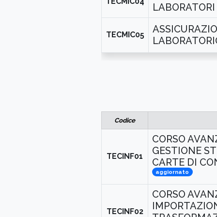
TECMIC04
LABORATORI 
ASSICURAZIO
TECMIC05
LABORATORIO
Codice
CORSO AVANZ
GESTIONE ST
TECINF01
CARTE DI CO
aggiornato
CORSO AVANZ
IMPORTAZION
TECINF02