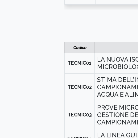
Codice
LA NUOVA ISO
TECMIC01
MICROBIOLO
STIMA DELL'I
CAMPIONAME
TECMIC02
ACQUA E ALI
PROVE MICRO
GESTIONE DE
TECMIC03
CAMPIONAME
LA LINEA GU