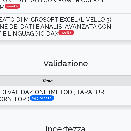
ONE DEI DATI CON POWER QUERY E
 M
novità
ATO DI MICROSOFT EXCEL (LIVELLO 3) -
E DEI DATI E ANALISI AVANZATA CON
 E LINGUAGGIO DAX
novità
Validazione
Titolo
 DI VALIDAZIONE (METODI, TARATURE,
FORNITORI)
aggiornato
Incertezza