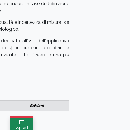
sono ancora in fase di definizione
.
ualità e incertezza di misura, sia
biologico.
edicato all’uso dell’applicativo
i di 4 ore ciascuno, per offrire la
enzialità del software e una più
Edizioni
24 set