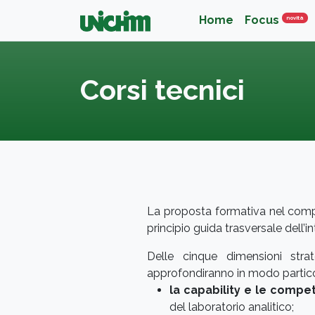
Home
Focus
Nov
novità
Corsi tecnici
La proposta formativa nel compa
principio guida trasversale dell
Delle cinque dimensioni strat
approfondiranno in modo partic
la capability e le comp
del laboratorio analitico;