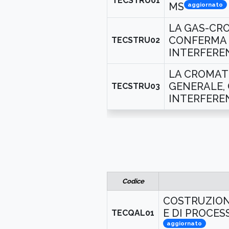
TECSTRU01
MS
aggiornato
LA GAS-CRO
CONFERMA 
TECSTRU02
INTERFERE
LA CROMATO
GENERALE,
TECSTRU03
INTERFERE
Codice
COSTRUZION
E DI PROCESS
TECQAL01
aggiornato