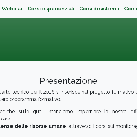
ità
Webinar
Corsi esperienziali
Corsi di sistema
Corsi
Presentazione
rto tecnico per il 2026 si inserisce nel progetto formativo 
’intero programma formativo.
egiche sulle quali intendiamo imperniare la nostra offe
olare
etenze delle risorse umane
, attraverso i corsi sui monitor