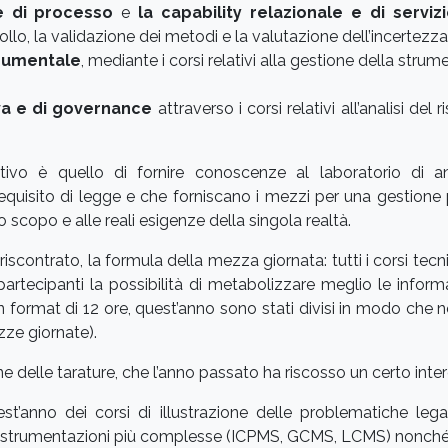
 e di processo
e
la capability relazionale e di serviz
ollo, la validazione dei metodi e la valutazione dell’incertezza
trumentale
, mediante i corsi relativi alla gestione della strum
iva e di governance
attraverso i corsi relativi all’analisi del 
ivo è quello di fornire conoscenze al laboratorio di a
quisito di legge e che forniscano i mezzi per una gestione 
scopo e alle reali esigenze della singola realtà.
iscontrato, la formula della mezza giornata: tutti i corsi tecn
artecipanti la possibilità di metabolizzare meglio le informa
format di 12 ore, quest’anno sono stati divisi in modo che n
zze giornate).
one delle tarature, che l’anno passato ha riscosso un certo inte
st’anno dei corsi di illustrazione delle problematiche lega
le strumentazioni più complesse (ICPMS, GCMS, LCMS) nonché 