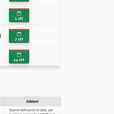
1 ott
I
7 ott
14 ott
Edizioni
-
Stiamo definendo le date, per