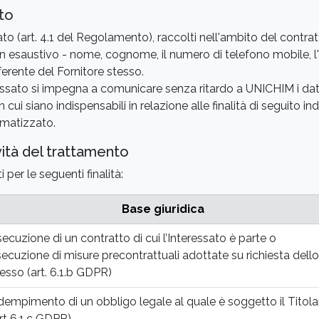
nto
essato (art. 4.1 del Regolamento), raccolti nell'ambito del contra
non esaustivo - nome, cognome, il numero di telefono mobile, l'i
ferente del Fornitore stesso.
teressato si impegna a comunicare senza ritardo a UNICHIM i dati
 in cui siano indispensabili in relazione alle finalità di seguito i
omatizzato.
ività del trattamento
 per le seguenti finalità:
Base giuridica
ecuzione di un contratto di cui l’Interessato è parte o
ecuzione di misure precontrattuali adottate su richiesta dello
esso (art. 6.1.b GDPR)
empimento di un obbligo legale al quale è soggetto il Titola
rt 6.1.c GDPR)