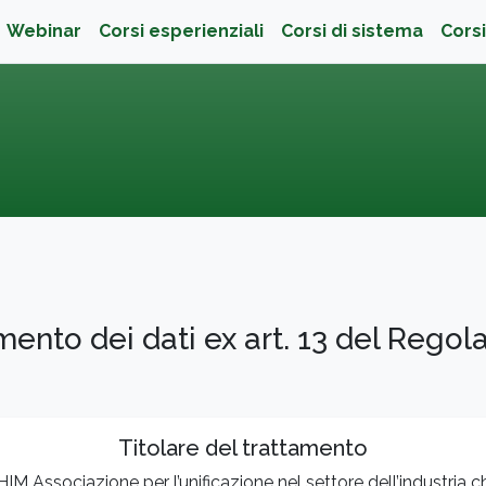
ità
Webinar
Corsi esperienziali
Corsi di sistema
Corsi
amento dei dati ex art. 13 del Re
Titolare del trattamento
IM Associazione per l’unificazione nel settore dell’industria c