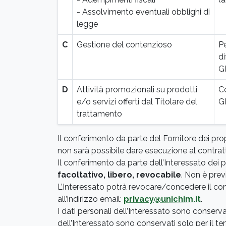
- Assolvimento eventuali obblighi di
legge
C
Gestione del contenzioso
Pe
di
G
D
Attività promozionali su prodotti
Co
e/o servizi offerti dal Titolare del
G
trattamento
Il conferimento da parte del Fornitore dei propr
non sarà possibile dare esecuzione al contrat
Il conferimento da parte dell’Interessato dei p
facoltativo, libero, revocabile
. Non è prev
L’Interessato potrà revocare/concedere il con
all’indirizzo email:
privacy@unichim.it
.
I dati personali dell’Interessato sono conservati
dell’Interessato sono conservati solo per il temp