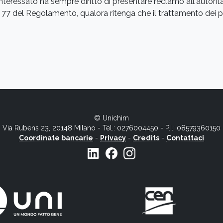
l’Interessato ha sempre diritto di presentare reclamo all'autor
rt. 77 del Regolamento, qualora ritenga che il trattamento dei pr
© Unichim
Via Rubens 23, 20148 Milano - Tel.: 0276004450 - P.I.: 08579360150
Coordinate bancarie
-
Privacy
-
Credits
-
Contattaci