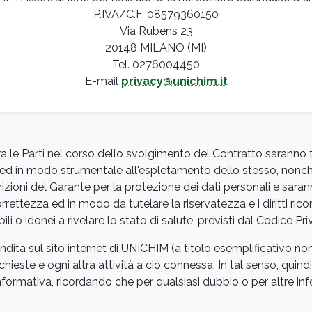
P.IVA/C.F. 08579360150
Via Rubens 23
20148 MILANO (MI)
Tel. 0276004450
E-mail
privacy@unichim.it
fra le Parti nel corso dello svolgimento del Contratto saranno 
tto ed in modo strumentale all'espletamento dello stesso, nonc
zioni del Garante per la protezione dei dati personali e sara
rrettezza ed in modo da tutelare la riservatezza e i diritti rico
bili o idonei a rivelare lo stato di salute, previsti dal Codic
ndita sul sito internet di UNICHIM (a titolo esemplificativo no
hieste e ogni altra attività a ciò connessa. In tal senso, quindi
nformativa, ricordando che per qualsiasi dubbio o per altre in