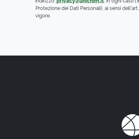
indirizzo:
privacy@unichim.it
. In ogni caso 
Protezione dei Dati Personali), ai sensi dell'a
vigore.