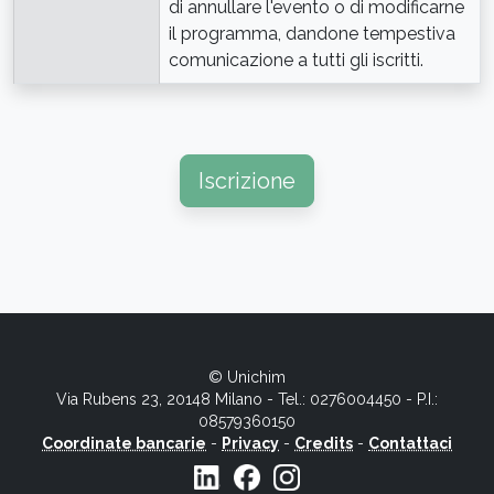
di annullare l'evento o di modificarne
il programma, dandone tempestiva
comunicazione a tutti gli iscritti.
Iscrizione
© Unichim
Via Rubens 23, 20148 Milano - Tel.: 0276004450 - P.I.:
08579360150
Coordinate bancarie
-
Privacy
-
Credits
-
Contattaci